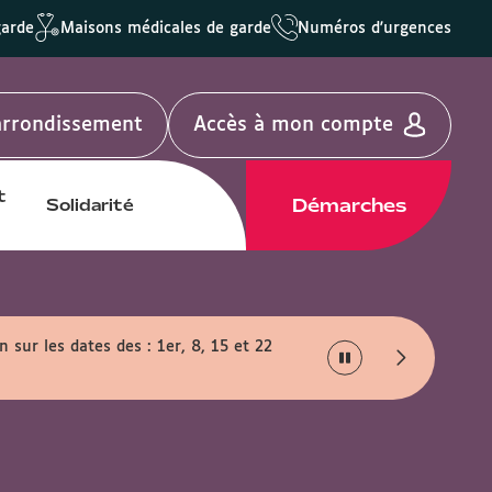
garde
Maisons médicales de garde
Numéros d'urgences
'arrondissement
Accès à mon compte
t
Démarches
Solidarité
 sur les dates des : 1er, 8, 15 et 22
Horaires d'été :
Du lun
Les portes seront ouver