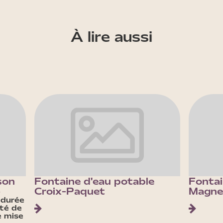
À lire aussi
son
Fontaine d'eau potable
Fontai
)
Croix-Paquet
Magne
 durée
êté de
e mise