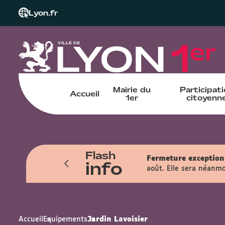
Lyon.fr
Mairie du
Participat
Accueil
1er
citoyenn
Flash
Fermeture exceptionn
info
août. Elle sera néanmo
Accueil
Equipements
Jardin Lavoisier