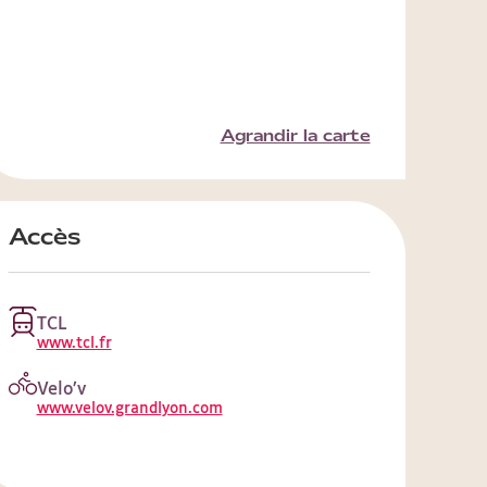
Agrandir la carte
Accès
TCL
www.tcl.fr
Velo’v
www.velov.grandlyon.com