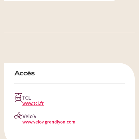
Accès
TCL
www.tcl.fr
Velo’v
www.velov.grandlyon.com