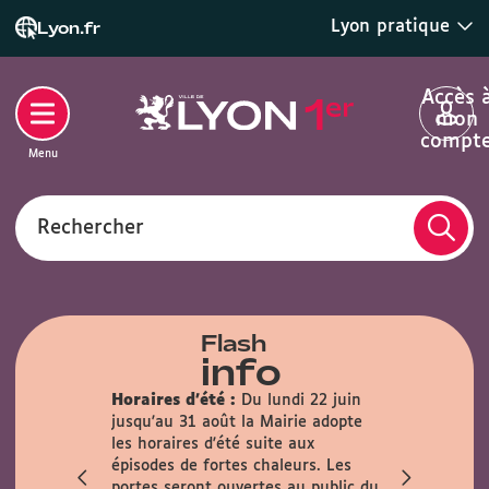
Lyon pratique
Lyon.fr
Accès 
mon
compt
Menu
Rechercher
Flash
info
Horaires d'été :
Du lundi 22 juin
lle :
En
jusqu'au 31 août la Mairie adopte
rmée au
les horaires d'été suite aux
n sur les
épisodes de fortes chaleurs. Les
t 22 août.
portes seront ouvertes au public du