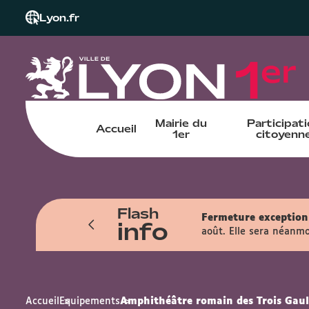
Lyon.fr
Mairie du
Participat
Accueil
1er
citoyenn
Flash
Fermeture exceptionn
info
août. Elle sera néanmo
Accueil
Equipements
Amphithéâtre romain des Trois Gaul