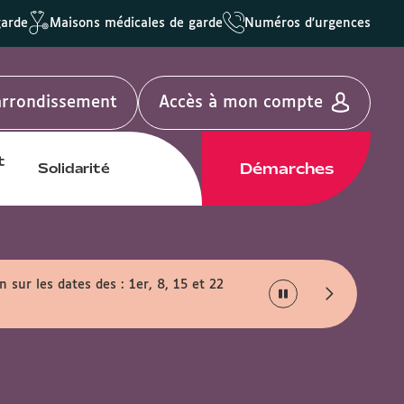
garde
Maisons médicales de garde
Numéros d'urgences
'arrondissement
Accès à mon compte
t
Démarches
Solidarité
 sur les dates des : 1er, 8, 15 et 22
Horaires d'été :
Du lun
Les portes seront ouver