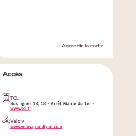
Agrandir la carte
Accès
TCL
Bus lignes 13, 18 - Arrêt Mairie du 1er -
www.tcl.fr
Velo’v
www.velov.grandlyon.com