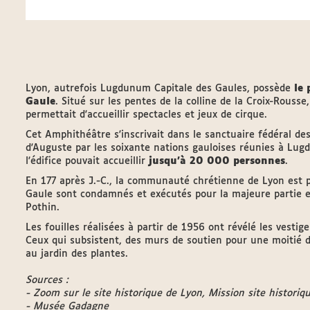
Lyon, autrefois Lugdunum Capitale des Gaules, possède
le 
Gaule
. Situé sur les pentes de la colline de la Croix-Rouss
permettait d'accueillir spectacles et jeux de cirque.
Cet Amphithéâtre s'inscrivait dans le sanctuaire fédéral de
d'Auguste par les soixante nations gauloises réunies à Lug
l'édifice pouvait accueillir
jusqu'à 20 000 personnes
.
En 177 après J.-C., la communauté chrétienne de Lyon est 
Gaule sont condamnés et exécutés pour la majeure partie e
Pothin.
Les fouilles réalisées à partir de 1956 ont révélé les vestig
Ceux qui subsistent, des murs de soutien pour une moitié de
au jardin des plantes.
Sources :
- Zoom sur le site historique de Lyon, Mission site historiq
- Musée Gadagne