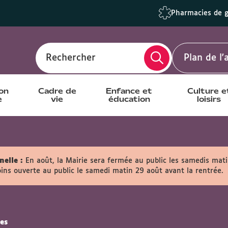
Pharmacies de 
Rechercher
Plan de l
ion
Cadre de
Enfance et
Culture e
e
vie
éducation
loisirs
elle :
En août, la Mairie sera fermée au public les samedis matin
ins ouverte au public le samedi matin 29 août avant la rentrée.
es