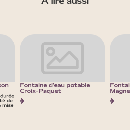
À lire aussi
son
Fontaine d'eau potable
Fontai
)
Croix-Paquet
Magne
 durée
êté de
e mise