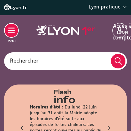
Lyon pratique
Lyon.fr
Accès 
mon
compt
Menu
Rechercher
Flash
info
Horaires d'été :
Du lundi 22 juin
lle :
En
jusqu'au 31 août la Mairie adopte
rmée au
les horaires d'été suite aux
n sur les
épisodes de fortes chaleurs. Les
t 22 août.
portes seront ouvertes au public du