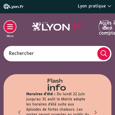
Lyon pratique
Lyon.fr
Accès 
mon
compt
Menu
Rechercher
Flash
info
Horaires d'été :
Du lundi 22 juin
lle :
En
jusqu'au 31 août la Mairie adopte
rmée au
les horaires d'été suite aux
n sur les
épisodes de fortes chaleurs. Les
t 22 août.
portes seront ouvertes au public du