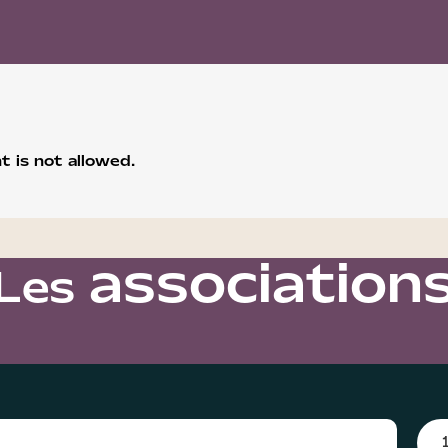
 is not allowed.
association
Les