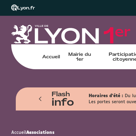
Lyon.fr
Mairie du
Participat
Accueil
1er
citoyenn
Flash
n sur les dates des : 1er, 8, 15 et 22
Horaires d'été :
Du lu
info
Les portes seront ouve
Accueil
Associations