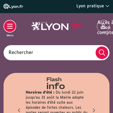
Lyon pratique
Lyon.fr
Accès 
mon
compt
Menu
Rechercher
Flash
info
Horaires d'été :
Du lundi 22 juin
lle :
En
jusqu'au 31 août la Mairie adopte
rmée au
les horaires d'été suite aux
n sur les
épisodes de fortes chaleurs. Les
t 22 août.
portes seront ouvertes au public du