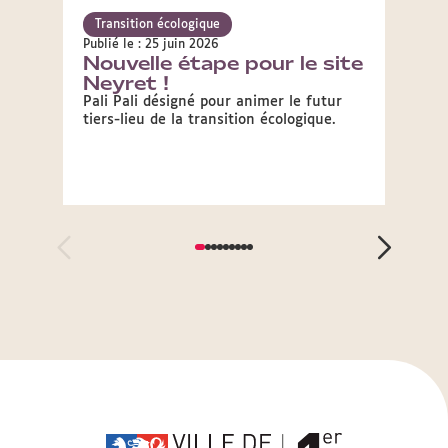
Transition écologique
Trans
Publié le : 25 juin 2026
Publié 
Nouvelle étape pour le site
Lyo
Neyret !
ma 
Pali Pali désigné pour animer le futur
Appel 
tiers-lieu de la transition écologique.
qui ac
ans vi
volont