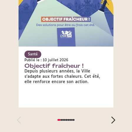
Santé
Sant
Publié le : 10 juillet 2026
Publié 
Objectif fraîcheur !
Que 
vigi
Depuis plusieurs années, la Ville
s'adapte aux fortes chaleurs. Cet été,
Découv
elle renforce encore son action.
les ac
en pér