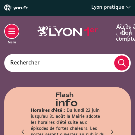
Lyon pratique
Lyon.fr
Accès 
mon
compt
Menu
Rechercher
Flash
info
Horaires d'été :
Du lundi 22 juin
lle :
En
jusqu'au 31 août la Mairie adopte
rmée au
les horaires d'été suite aux
n sur les
épisodes de fortes chaleurs. Les
t 22 août.
portes seront ouvertes au public du