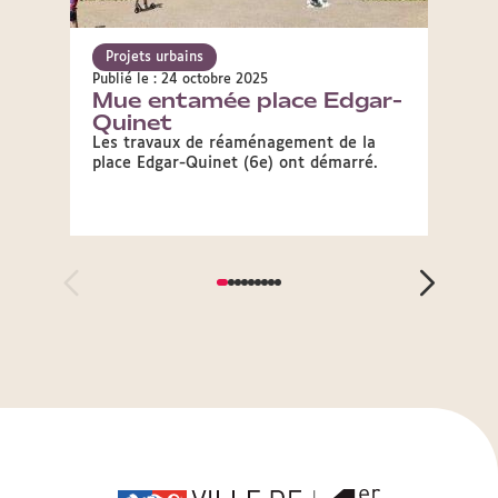
Projets urbains
Proje
Publié le : 24 octobre 2025
Publié 
Mue entamée place Edgar-
La p
Quinet
réa
Les travaux de réaménagement de la
La pla
place Edgar-Quinet (6e) ont démarré.
access
Dieu.