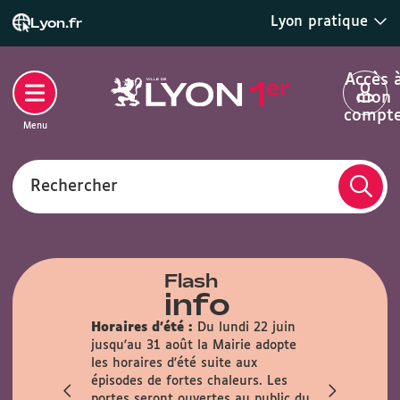
Lyon pratique
Lyon.fr
Accès 
mon
compt
Menu
Rechercher
Flash
info
Horaires d'été :
Du lundi 22 juin
lle :
En
jusqu'au 31 août la Mairie adopte
rmée au
les horaires d'été suite aux
n sur les
épisodes de fortes chaleurs. Les
t 22 août.
portes seront ouvertes au public du