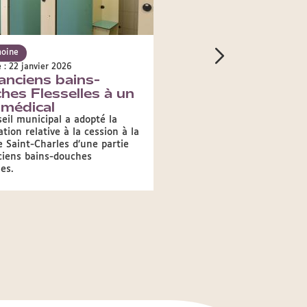
moine
Patrimoine
e : 22 janvier 2026
Publié le : 6 janvier 2026
anciens bains-
Prix Citoyens du
hes Flesselles à un
patrimoine "Annie
 médical
Régis Neyret"
eil municipal a adopté la
La Ville de Lyon lance un 
ation relative à la cession à la
appel à candidature pour l'
e Saint-Charles d’une partie
2026 du Prix Citoyens du 
ciens bains-douches
- clôture au 6 mars 2026.
les.