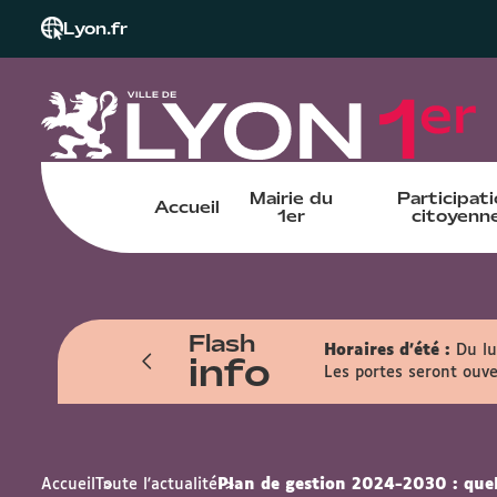
Lyon.fr
Mairie du
Participat
Accueil
1er
citoyenn
Flash
n sur les dates des : 1er, 8, 15 et 22
Horaires d'été :
Du lu
info
Les portes seront ouve
Accueil
Toute l'actualité
Plan de gestion 2024-2030 : quel