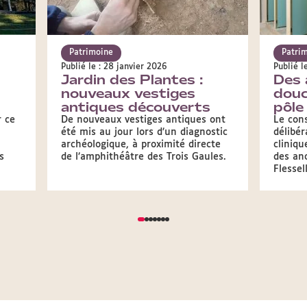
Patrimoine
Patri
Publié le : 28 janvier 2026
Publié l
Jardin des Plantes :
Des 
nouveaux vestiges
douc
antiques découverts
pôle
 ce
De nouveaux vestiges antiques ont
Le cons
été mis au jour lors d’un diagnostic
délibér
archéologique, à proximité directe
cliniqu
s
de l’amphithéâtre des Trois Gaules.
des an
Flessel