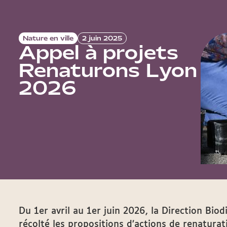
Nature en ville
2 juin 2025
Appel à projets
Renaturons Lyon
2026
Du 1er avril au 1er juin 2026, la Direction Biod
récolté les propositions d’actions de renaturati