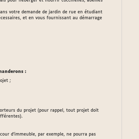
is pour héberger et nourrir coccinelles, abeilles
dans votre demande de jardin de rue en étudiant
nécessaires, et en vous fournissant au démarrage
emanderons :
ojet ;
rteurs du projet (pour rappel, tout projet doit
fférentes).
a cour d’immeuble, par exemple, ne pourra pas