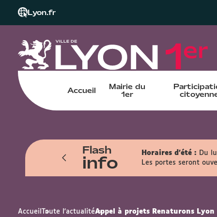
Lyon.fr
Mairie du
Participat
Accueil
1er
citoyenn
Flash
n sur les dates des : 1er, 8, 15 et 22
Horaires d'été :
Du lu
info
Les portes seront ouve
Accueil
Toute l'actualité
Appel à projets Renaturons Lyon