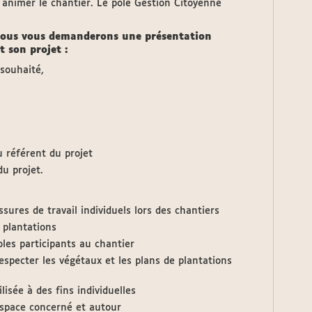
 animer le chantier. Le pôle Gestion Citoyenne
, nous vous demanderons une présentation
et son projet :
e souhaité,
du référent du projet
u projet.
ures de travail individuels lors des chantiers
 plantations
les participants au chantier
respecter les végétaux et les plans de plantations
ilisée à des fins individuelles
’espace concerné et autour