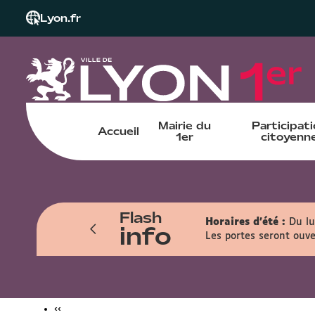
Lyon.fr
Mairie du
Participat
Accueil
1er
citoyenn
Flash
n sur les dates des : 1er, 8, 15 et 22
Horaires d'été :
Du lu
info
Les portes seront ouve
‹‹