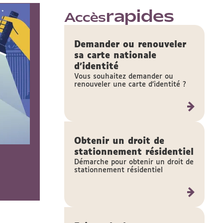
rapides
Transition Écologique
Accès
Nouvelle étape pour 
site Neyret !
Demander ou renouveler
Pali Pali désigné pour animer le futur tiers-lieu de
sa carte nationale
transition écologique.
d'identité
Lire
Vous souhaitez demander ou
renouveler une carte d’identité ?
Obtenir un droit de
stationnement résidentiel
Démarche pour obtenir un droit de
stationnement résidentiel