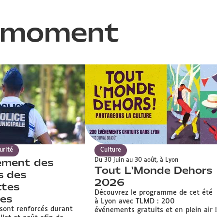
moment
urité
Culture
ement des
Du 30 juin au 30 août, à Lyon
Tout L'Monde Dehors
s des
2026
ttes
Découvrez le programme de cet été
ues
à Lyon avec TLMD : 200
 sont renforcés durant
événements gratuits et en plein air !