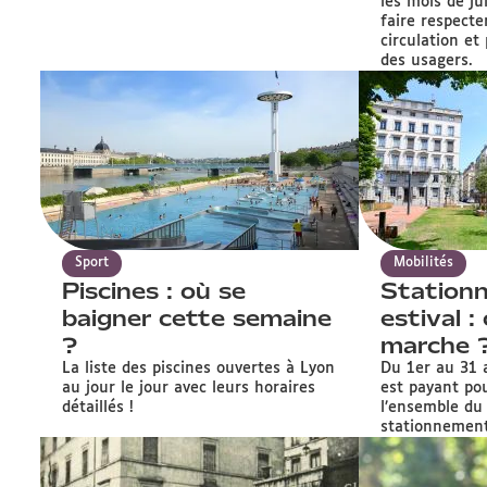
les mois de ju
faire respecte
circulation et
des usagers.
Sport
Mobilités
Piscines : où se
Station
baigner cette semaine
estival 
?
marche 
La liste des piscines ouvertes à Lyon
Du 1er au 31 
au jour le jour avec leurs horaires
est payant pou
détaillés !
l’ensemble du
stationnement 