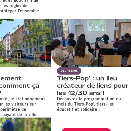
illet et août afin de
r les règles de
 protéger l’ensemble
Jeunesses
nement
Tiers-Pop’ : un lieu
: comment ça
créateur de liens pour
?
les 12/30 ans !
août, le stationnement
Découvrez la programmation du
r les visiteurs sur
mois du Tiers-Pop', tiers-lieu
 périmètre de
éducatif et solidaire !
payant de la ville.